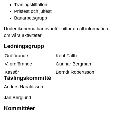
Träningstillfällen
Prisfest och julfest
Banarbetsgrupp
Under ikonerna här ovanför hittar du all information
om våra aktiviteter.
Ledningsgrupp
Ordförande
Kent Fälth
V. ordförande
Gunnar Bergman
Kassör
Berndt Robertsson
Tävlingskommitté
Sekreterare och
Lars Nilsson
Anders Haraldsson
Webbredaktör
Ledamot
Kjell Nordén
Jan Berglund
Adjungerad ledamot
Pär Ljunggren
Kommittéer