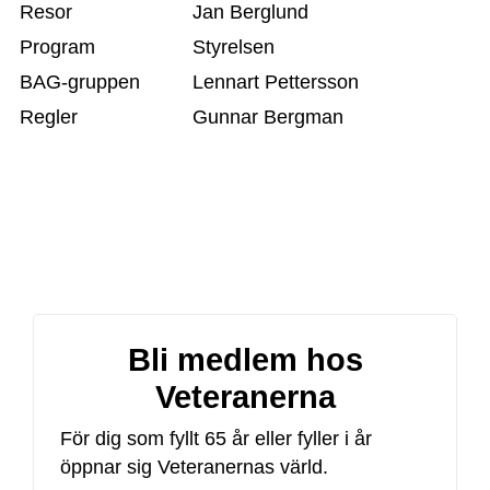
Resor
Jan Berglund
Program
Styrelsen
BAG-gruppen
Lennart Pettersson
Regler
Gunnar Bergman
Ekonomigranskare
Ulf Willstrand
Valberedning
Brynolf Ingesson
Bli medlem hos
Veteranerna
För dig som fyllt 65 år eller fyller i år
öppnar sig Veteranernas värld.