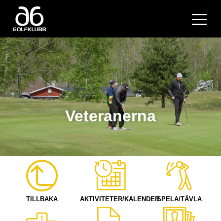
Veteranerna
TILLBAKA
AKTIVITETER/KALENDER
SPELA/TÄVLA