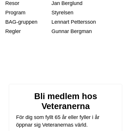
Resor
Jan Berglund
Program
Styrelsen
BAG-gruppen
Lennart Pettersson
Regler
Gunnar Bergman
Ekonomigranskare
Ulf Willstrand
Valberedning
Brynolf Ingesson
Bli medlem hos
Veteranerna
För dig som fyllt 65 år eller fyller i år
öppnar sig Veteranernas värld.