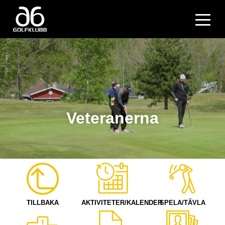
Veteranerna
TILLBAKA
AKTIVITETER/KALENDER
SPELA/TÄVLA