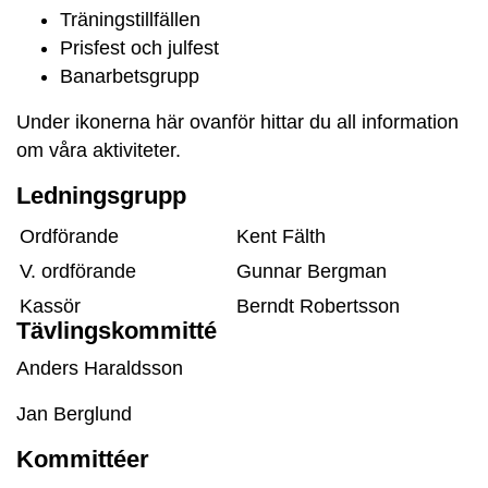
Träningstillfällen
Prisfest och julfest
Banarbetsgrupp
Under ikonerna här ovanför hittar du all information
om våra aktiviteter.
Ledningsgrupp
Ordförande
Kent Fälth
V. ordförande
Gunnar Bergman
Kassör
Berndt Robertsson
Tävlingskommitté
Sekreterare och
Lars Nilsson
Anders Haraldsson
Webbredaktör
Ledamot
Kjell Nordén
Jan Berglund
Adjungerad ledamot
Pär Ljunggren
Kommittéer