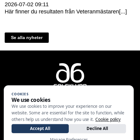
2026-07-02
09:11
Här finner du resultaten från Veteranmästaren[...]
Se alla nyheter
COOKIES
We use cookies
We use cookies to improve your experience on our
A6 Golfklubb | Centralvägen 37 |
website. Some are essential for the site to function, while
553 05 JÖNKÖPING | 036-30 81 30
others help us understand how you use it.
Cookie policy
|
info@a6gk.se
Accept All
Decline All
Manage Preferences