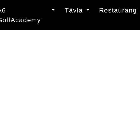
A6
Tävla
Restaurang
GolfAcademy