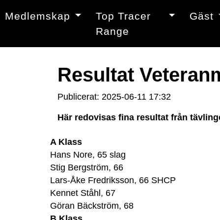
Medlemskap
Top Tracer
Gäst
Range
Resultat Veteranm
Publicerat: 2025-06-11 17:32
Här redovisas fina resultat från tävli
A Klass
Hans Nore, 65 slag
Stig Bergström, 66
Lars-Åke Fredriksson, 66 SHCP
Kennet Ståhl, 67
Göran Bäckström, 68
B Klass