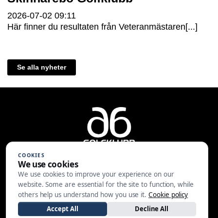
2026-07-02
09:11
Här finner du resultaten från Veteranmästaren[...]
Se alla nyheter
COOKIES
We use cookies
We use cookies to improve your experience on our
A6 Golfklubb | Centralvägen 37 |
website. Some are essential for the site to function, while
553 05 JÖNKÖPING | 036-30 81 30
others help us understand how you use it.
Cookie policy
|
info@a6gk.se
Accept All
Decline All