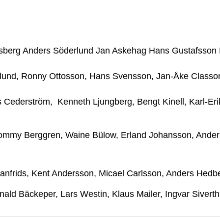
sberg Anders Söderlund Jan Askehag Hans Gustafsson Bo
nd, Ronny Ottosson, Hans Svensson, Jan-Åke Classon, U
 Cederström, Kenneth Ljungberg, Bengt Kinell, Karl-Erik 
mmy Berggren, Waine Bülow, Erland Johansson, Anders G
rids, Kent Andersson, Micael Carlsson, Anders Hedberg,
d Bäckeper, Lars Westin, Klaus Mailer, Ingvar Siverth,