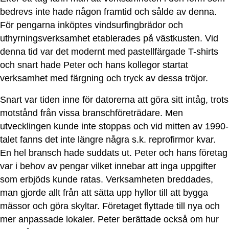
bedrevs inte hade någon framtid och sålde av denna.
För pengarna inköptes vindsurfingbrädor och
uthyrningsverksamhet etablerades på västkusten. Vid
denna tid var det modernt med pastellfärgade T-shirts
och snart hade Peter och hans kollegor startat
verksamhet med färgning och tryck av dessa tröjor.
Snart var tiden inne för datorerna att göra sitt intåg, trots
motstånd från vissa branschföreträdare. Men
utvecklingen kunde inte stoppas och vid mitten av 1990-
talet fanns det inte längre några s.k. reprofirmor kvar.
En hel bransch hade suddats ut. Peter och hans företag
var i behov av pengar vilket innebar att inga uppgifter
som erbjöds kunde ratas. Verksamheten breddades,
man gjorde allt från att sätta upp hyllor till att bygga
mässor och göra skyltar. Företaget flyttade till nya och
mer anpassade lokaler. Peter berättade också om hur