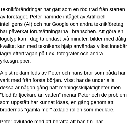
Teknikförändringar har gått som en röd tråd från starten
av företaget. Peter nämnde intåget av Artificiell
intelligens (AI) och hur Google och andra teknikföretag
har påverkat förutsättningarna i branschen. Att göra en
logotyp kan i dag ta endast två minuter, bilder med dålig
kvalitet kan med teknikens hjälp användas vilket innebär
lägre efterfrågan på t.ex. fotografer och andra
yrkesgrupper.
Alpist reklam leds av Peter och hans bror som båda har
varit med från första början. Visst har de under alla
dessa år någon gång haft meningsskiljaktigheter men
”blod är tjockare än vatten” menar Peter och de problem
som uppstått har kunnat lösas, en gång genom att
brödernas ”gamla mor” axlade rollen som medlare.
Peter avlutade med att berätta att han f.n. har