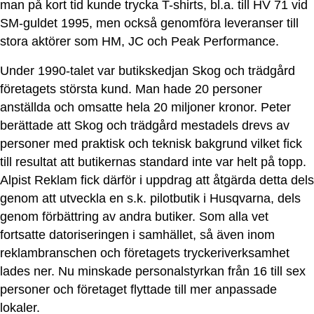
man på kort tid kunde trycka T-shirts, bl.a. till HV 71 vid
SM-guldet 1995, men också genomföra leveranser till
stora aktörer som HM, JC och Peak Performance.
Under 1990-talet var butikskedjan Skog och trädgård
företagets största kund. Man hade 20 personer
anställda och omsatte hela 20 miljoner kronor. Peter
berättade att Skog och trädgård mestadels drevs av
personer med praktisk och teknisk bakgrund vilket fick
till resultat att butikernas standard inte var helt på topp.
Alpist Reklam fick därför i uppdrag att åtgärda detta dels
genom att utveckla en s.k. pilotbutik i Husqvarna, dels
genom förbättring av andra butiker. Som alla vet
fortsatte datoriseringen i samhället, så även inom
reklambranschen och företagets tryckeriverksamhet
lades ner. Nu minskade personalstyrkan från 16 till sex
personer och företaget flyttade till mer anpassade
lokaler.