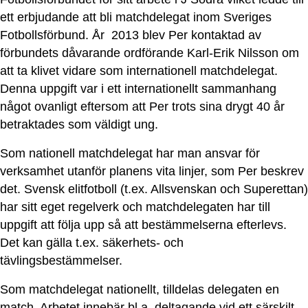
ett erbjudande att bli matchdelegat inom Sveriges
Fotbollsförbund. År 2013 blev Per kontaktad av
förbundets dåvarande ordförande Karl-Erik Nilsson om
att ta klivet vidare som internationell matchdelegat.
Denna uppgift var i ett internationellt sammanhang
något ovanligt eftersom att Per trots sina drygt 40 år
betraktades som väldigt ung.
Som nationell matchdelegat har man ansvar för
verksamhet utanför planens vita linjer, som Per beskrev
det. Svensk elitfotboll (t.ex. Allsvenskan och Superettan)
har sitt eget regelverk och matchdelegaten har till
uppgift att följa upp så att bestämmelserna efterlevs.
Det kan gälla t.ex. säkerhets- och
tävlingsbestämmelser.
Som matchdelegat nationellt, tilldelas delegaten en
match. Arbetet innebär bl.a. deltagande vid ett särskilt