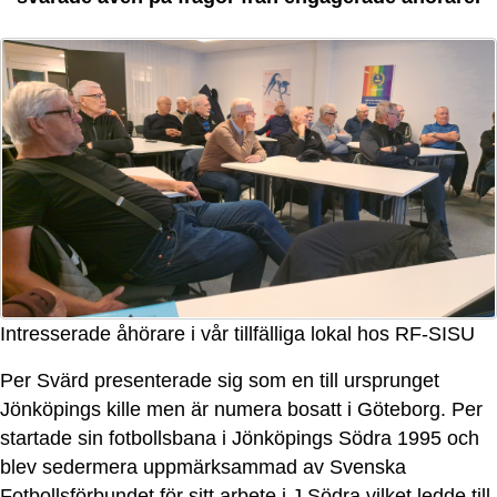
Intresserade åhörare i vår tillfälliga lokal hos RF-SISU
Per Svärd presenterade sig som en till ursprunget
Jönköpings kille men är numera bosatt i Göteborg. Per
startade sin fotbollsbana i Jönköpings Södra 1995 och
blev sedermera uppmärksammad av Svenska
Fotbollsförbundet för sitt arbete i J Södra vilket ledde till