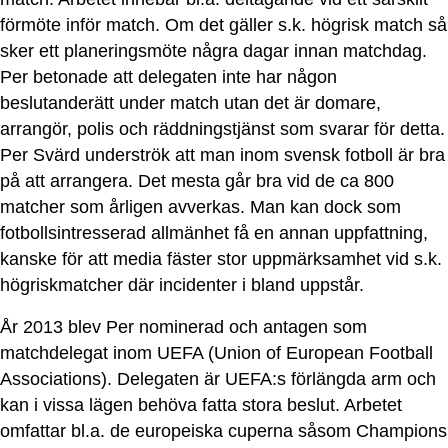
förmöte inför match. Om det gäller s.k. högrisk match så
sker ett planeringsmöte några dagar innan matchdag.
Per betonade att delegaten inte har någon
beslutanderätt under match utan det är domare,
arrangör, polis och räddningstjänst som svarar för detta.
Per Svärd underströk att man inom svensk fotboll är bra
på att arrangera. Det mesta går bra vid de ca 800
matcher som årligen avverkas. Man kan dock som
fotbollsintresserad allmänhet få en annan uppfattning,
kanske för att media fäster stor uppmärksamhet vid s.k.
högriskmatcher där incidenter i bland uppstår.
År 2013 blev Per nominerad och antagen som
matchdelegat inom UEFA (Union of European Football
Associations). Delegaten är UEFA:s förlängda arm och
kan i vissa lägen behöva fatta stora beslut. Arbetet
omfattar bl.a. de europeiska cuperna såsom Champions