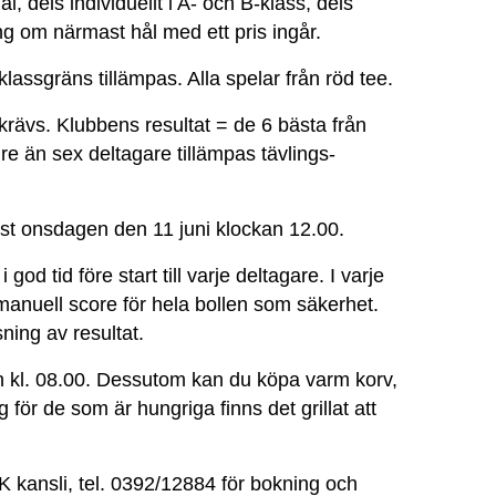
, dels individuellt i A- och B-klass, dels
ng om närmast hål med ett pris ingår.
klassgräns tillämpas. Alla spelar från röd tee.
krävs. Klubbens resultat = de 6 bästa från
e än sex deltagare tillämpas tävlings-
st onsdagen den 11 juni klockan 12.00.
god tid före start till varje deltagare. I varje
r manuell score för hela bollen som säkerhet.
sning av resultat.
ån kl. 08.00. Dessutom kan du köpa varm korv,
 för de som är hungriga finns det grillat att
 kansli, tel. 0392/12884 för bokning och