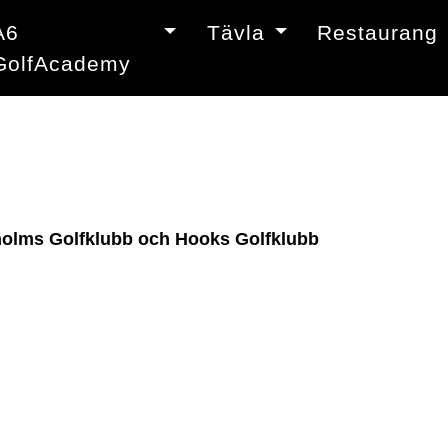
A6
Tävla
Restaurang
GolfAcademy
aholms Golfklubb och Hooks Golfklubb