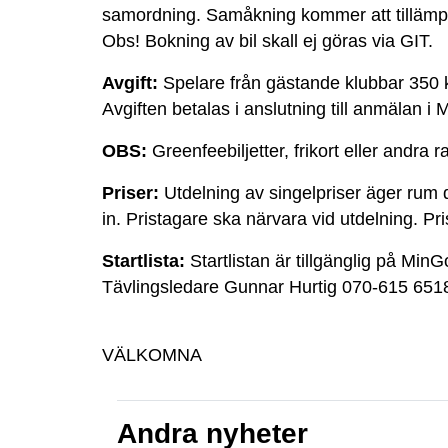
samordning. Samåkning kommer att tillämpas
Obs! Bokning av bil skall ej göras via GIT.
Avgift:
Spelare från gästande klubbar 350 kr
Avgiften betalas i anslutning till anmälan i M
OBS:
Greenfeebiljetter, frikort eller andra 
Priser:
Utdelning av singelpriser äger rum di
in. Pristagare ska närvara vid utdelning. Pr
Startlista:
Startlistan är tillgänglig på MinGo
Tävlingsledare Gunnar Hurtig 070-615 6518
VÄLKOMNA
Andra nyheter