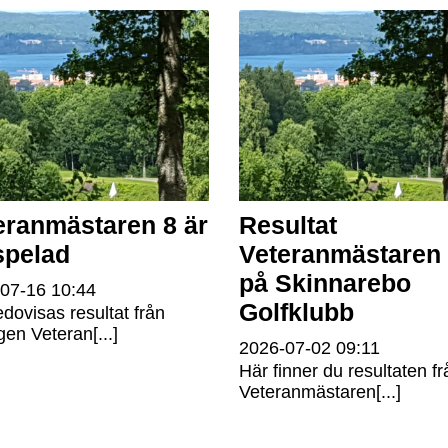
eranmästaren 8 är
Resultat
spelad
Veteranmästaren
på Skinnarebo
-07-16
10:44
Golfklubb
edovisas resultat från
gen Veteran[...]
2026-07-02
09:11
Här finner du resultaten fr
Veteranmästaren[...]