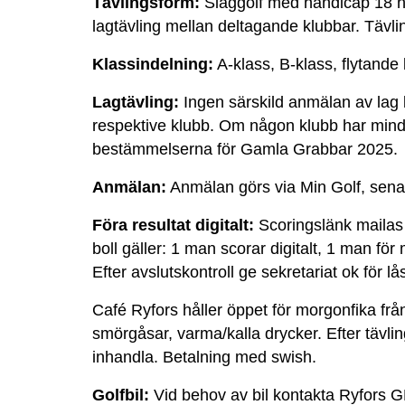
Tävlingsform:
Slaggolf med handicap 18 hål
lagtävling mellan deltagande klubbar. Tävli
Klassindelning:
A-klass, B-klass, flytande 
Lagtävling:
Ingen särskild anmälan av lag 
respektive klubb. Om någon klubb har mindr
bestämmelserna för Gamla Grabbar 2025.
Anmälan:
Anmälan görs via Min Golf, sena
Föra resultat digitalt:
Scoringslänk mailas i 
boll gäller: 1 man scorar digitalt, 1 man fö
Efter avslutskontroll ge sekretariat ok för lå
Café Ryfors håller öppet för morgonfika fr
smörgåsar, varma/kalla drycker. Efter tävling
inhandla. Betalning med swish.
Golfbil:
Vid behov av bil kontakta Ryfors GK