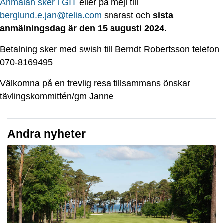
Anmälan sker i GIT
eller på mejl till
berglund.e.jan@telia.com
snarast och
sista
anmälningsdag är den 15 augusti 2024.
Betalning sker med swish till Berndt Robertsson telefon
070-8169495
Välkomna på en trevlig resa tillsammans önskar
tävlingskommittén/gm Janne
Andra nyheter