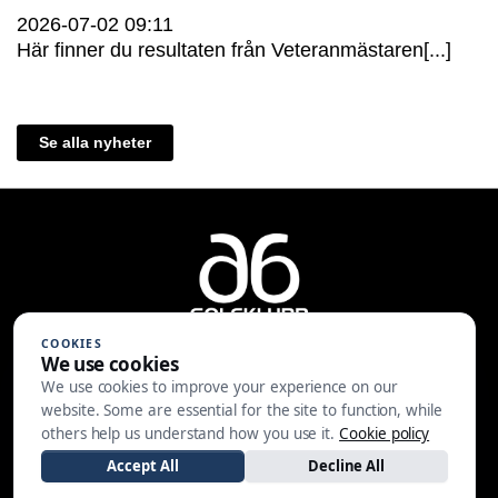
2026-07-02
09:11
Här finner du resultaten från Veteranmästaren[...]
Se alla nyheter
COOKIES
We use cookies
We use cookies to improve your experience on our
A6 Golfklubb | Centralvägen 37 |
website. Some are essential for the site to function, while
553 05 JÖNKÖPING | 036-30 81 30
others help us understand how you use it.
Cookie policy
|
info@a6gk.se
Accept All
Decline All