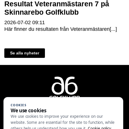
Resultat Veteranmästaren 7 på
Skinnarebo Golfklubb
2026-07-02
09:11
Här finner du resultaten från Veteranmästaren[...]
Se alla nyheter
COOKIES
We use cookies
We use cookies to improve your experience on our
A6 Golfklubb | Centralvägen 37 |
website. Some are essential for the site to function, while
553 05 JÖNKÖPING | 036-30 81 30
others help us understand how you use it.
Cookie policy