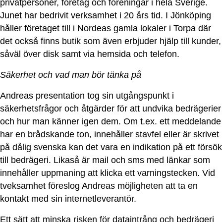
privatpersoner, företag och föreningar i hela Sverige.
Junet har bedrivit verksamhet i 20 års tid. I Jönköping
håller företaget till i Nordeas gamla lokaler i Torpa där
det också finns butik som även erbjuder hjälp till kunder,
såväl över disk samt via hemsida och telefon.
Säkerhet och vad man bör tänka på
Andreas presentation tog sin utgångspunkt i
säkerhetsfrågor och åtgärder för att undvika bedrägerier
och hur man känner igen dem. Om t.ex. ett meddelande
har en brådskande ton, innehåller stavfel eller är skrivet
på dålig svenska kan det vara en indikation på ett försök
till bedrägeri. Likaså är mail och sms med länkar som
innehåller uppmaning att klicka ett varningstecken. Vid
tveksamhet föreslog Andreas möjligheten att ta en
kontakt med sin internetleverantör.
Ett sätt att minska risken för dataintrång och bedrägeri