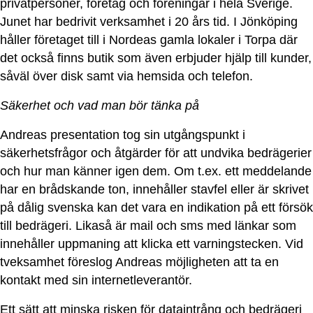
privatpersoner, företag och föreningar i hela Sverige.
Junet har bedrivit verksamhet i 20 års tid. I Jönköping
håller företaget till i Nordeas gamla lokaler i Torpa där
det också finns butik som även erbjuder hjälp till kunder,
såväl över disk samt via hemsida och telefon.
Säkerhet och vad man bör tänka på
Andreas presentation tog sin utgångspunkt i
säkerhetsfrågor och åtgärder för att undvika bedrägerier
och hur man känner igen dem. Om t.ex. ett meddelande
har en brådskande ton, innehåller stavfel eller är skrivet
på dålig svenska kan det vara en indikation på ett försök
till bedrägeri. Likaså är mail och sms med länkar som
innehåller uppmaning att klicka ett varningstecken. Vid
tveksamhet föreslog Andreas möjligheten att ta en
kontakt med sin internetleverantör.
Ett sätt att minska risken för dataintrång och bedrägeri