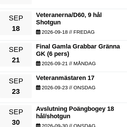
Veteranerna/D60, 9 hål
SEP
Shotgun
18
2026-09-18
// FREDAG
Final Gamla Grabbar Gränna
SEP
GK (6 pers)
21
2026-09-21
// MÅNDAG
Veteranmästaren 17
SEP
2026-09-23
// ONSDAG
23
Avslutning Poängbogey 18
SEP
hål/shotgun
30
2026-09-30
// ONSDAG