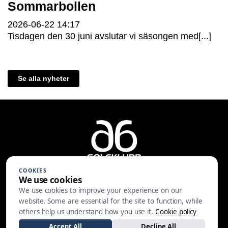
Sommarbollen
2026-06-22
14:17
Tisdagen den 30 juni avslutar vi säsongen med[...]
Se alla nyheter
COOKIES
We use cookies
We use cookies to improve your experience on our
A6 Golfklubb | Centralvägen 37 |
website. Some are essential for the site to function, while
553 05 JÖNKÖPING | 036-30 81 30
others help us understand how you use it.
Cookie policy
|
info@a6gk.se
Accept All
Decline All