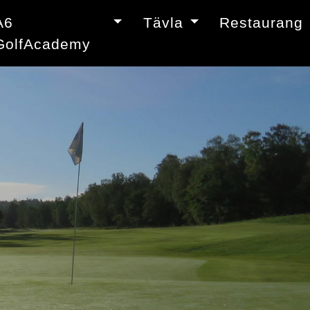
A6
Tävla
Restaurang
GolfAcademy