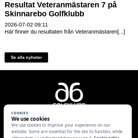
Resultat Veteranmästaren 7 på
Skinnarebo Golfklubb
2026-07-02
09:11
Här finner du resultaten från Veteranmästaren[...]
Se alla nyheter
COOKIES
We use cookies
We use cookies to improve your experience on our
A6 Golfklubb | Centralvägen 37 |
website. Some are essential for the site to function, while
553 05 JÖNKÖPING | 036-30 81 30