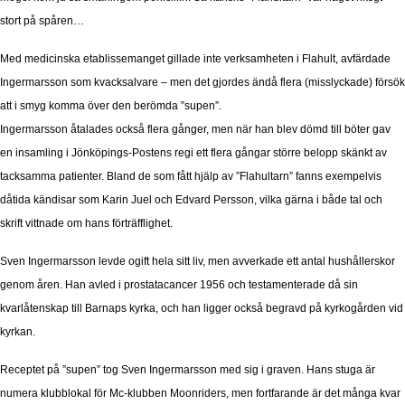
stort på spåren…
Med medicinska etablissemanget gillade inte verksamheten i Flahult, avfärdade
Ingermarsson som kvacksalvare – men det gjordes ändå flera (misslyckade) försök
att i smyg komma över den berömda ”supen”.
Ingermarsson åtalades också flera gånger, men när han blev dömd till böter gav
en insamling i Jönköpings-Postens regi ett flera gångar större belopp skänkt av
tacksamma patienter. Bland de som fått hjälp av ”Flahultarn” fanns exempelvis
dåtida kändisar som Karin Juel och Edvard Persson, vilka gärna i både tal och
skrift vittnade om hans förträfflighet.
Sven Ingermarsson levde ogift hela sitt liv, men avverkade ett antal hushållerskor
genom åren. Han avled i prostatacancer 1956 och testamenterade då sin
kvarlåtenskap till Barnaps kyrka, och han ligger också begravd på kyrkogården vid
kyrkan.
Receptet på ”supen” tog Sven Ingermarsson med sig i graven. Hans stuga är
numera klubblokal för Mc-klubben Moonriders, men fortfarande är det många kvar