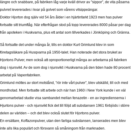
längre och snabbare, på fabriken låg varje kväll drivor av ”sippor”, de vita påsarna
pulvret levererades i kvar på golvet som vårens vitsippeängar.
Doktor Hjorton dog själv vid 54 års ålder i en hjärtinfarkt 1923 men has pulver
fortsatte sitt triumftåg. När efterfrågan stod på topp levererades 8000 påsar per dag
från apoteken i Huskvarna, plus ett antal som tillverkades i Jönköping och Gränna.
Så fortsatte det under många år, tills en doktor Kurt Grimlund klev in som
företagsläkare på Husqvarna på 1950-talet. Han noterade det stora bruket av
Hjortons Pulver, men också att oproportionerligt många av arbetarna på fabriken
dog i njursvikt. Av de som dog i njursvikt i Huskvarna på den tiden hade 80 procent
arbetat på Vapenfabriken.
Grimlund möttes av stort motstånd, ”rör inte vårt pulver”, blev utskälld, till och med
mordhotad. Men fortsatte sitt arbete och när han 1960 i New York kunde i en väl
genomarbetad studie visa sambandet mellan fenazetin - en av ingredienserna i
Hjurtons pulver - och njursvikt fick det till följd att substansen 1961 förbjöds i större
delen av världen – och det blev också slutet för Hjortons pulver.
En ersättare, Koffazonpulver, utan den farliga substansen, lanserades men blev
inte alls lika populärt och försvann så småningom från marknaden.