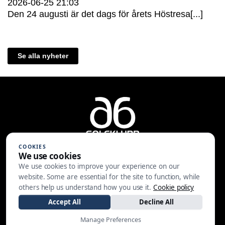
2026-06-25
21:03
Den 24 augusti är det dags för årets Höstresa[...]
Se alla nyheter
COOKIES
We use cookies
We use cookies to improve your experience on our
A6 Golfklubb | Centralvägen 37 |
website. Some are essential for the site to function, while
553 05 JÖNKÖPING | 036-30 81 30
others help us understand how you use it.
Cookie policy
|
info@a6gk.se
Accept All
Decline All
Manage Preferences