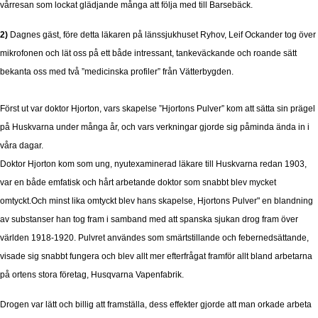
vårresan som lockat glädjande många att följa med till Barsebäck.
2)
Dagnes gäst, före detta läkaren på länssjukhuset Ryhov, Leif Ockander tog över
mikrofonen och lät oss på ett både intressant, tankeväckande och roande sätt
bekanta oss med två ”medicinska profiler” från Vätterbygden.
Först ut var doktor Hjorton, vars skapelse ”Hjortons Pulver” kom att sätta sin prägel
på Huskvarna under många år, och vars verkningar gjorde sig påminda ända in i
våra dagar.
Doktor Hjorton kom som ung, nyutexaminerad läkare till Huskvarna redan 1903,
var en både emfatisk och hårt arbetande doktor som snabbt blev mycket
omtyckt.Och minst lika omtyckt blev hans skapelse, Hjortons Pulver" en blandning
av substanser han tog fram i samband med att spanska sjukan drog fram över
världen 1918-1920. Pulvret användes som smärtstillande och febernedsättande,
visade sig snabbt fungera och blev allt mer efterfrågat framför allt bland arbetarna
på ortens stora företag, Husqvarna Vapenfabrik.
Drogen var lätt och billig att framställa, dess effekter gjorde att man orkade arbeta