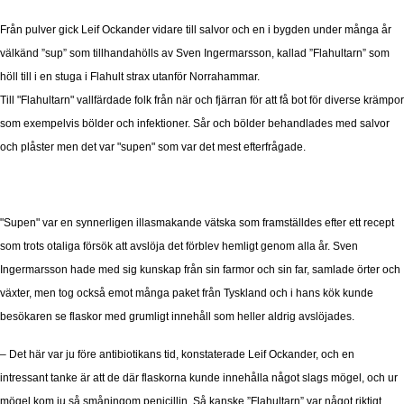
Från pulver gick Leif Ockander vidare till salvor och en i bygden under många år
välkänd ”sup” som tillhandahölls av Sven Ingermarsson, kallad ”Flahultarn” som
höll till i en stuga i Flahult strax utanför Norrahammar.
Till "Flahultarn" vallfärdade folk från när och fjärran för att få bot för diverse krämpor
som exempelvis bölder och infektioner. Sår och bölder behandlades med salvor
och plåster men det var "supen" som var det mest efterfrågade.
"Supen" var en synnerligen illasmakande vätska som framställdes efter ett recept
som trots otaliga försök att avslöja det förblev hemligt genom alla år. Sven
Ingermarsson hade med sig kunskap från sin farmor och sin far, samlade örter och
växter, men tog också emot många paket från Tyskland och i hans kök kunde
besökaren se flaskor med grumligt innehåll som heller aldrig avslöjades.
– Det här var ju före antibiotikans tid, konstaterade Leif Ockander, och en
intressant tanke är att de där flaskorna kunde innehålla något slags mögel, och ur
mögel kom ju så småningom penicillin. Så kanske ”Flahultarn” var något riktigt