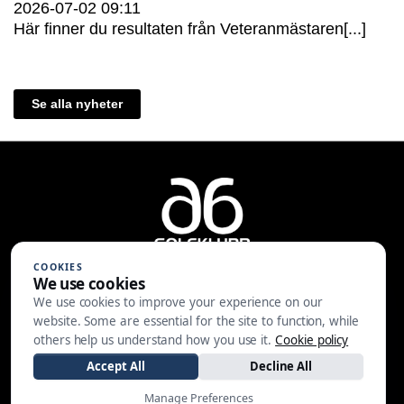
2026-07-02
09:11
Här finner du resultaten från Veteranmästaren[...]
Se alla nyheter
COOKIES
We use cookies
We use cookies to improve your experience on our
A6 Golfklubb | Centralvägen 37 |
website. Some are essential for the site to function, while
553 05 JÖNKÖPING | 036-30 81 30
others help us understand how you use it.
Cookie policy
|
info@a6gk.se
Accept All
Decline All
Manage Preferences