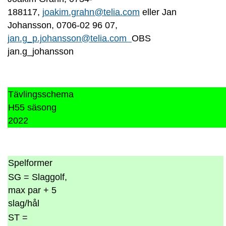
188117,
joakim.grahn@telia.com
eller Jan
Johansson, 0706-02 96 07,
jan.g_p.johansson@telia.com
OBS
jan.g_johansson
Tävlingsschema
H55 säsong
2022
Spelformer
SG = Slaggolf,
max par + 5
slag/hål
ST =