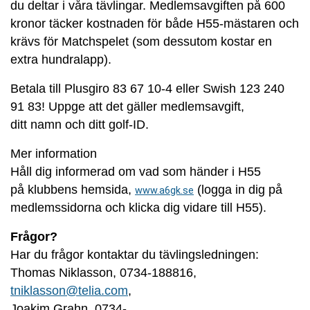
du deltar i våra tävlingar. Medlemsavgiften på 600
kronor täcker kostnaden för både H55-mästaren och
krävs för Matchspelet (som dessutom kostar en
extra hundralapp).
Betala till Plusgiro 83 67 10-4 eller Swish 123 240
91 83! Uppge att det gäller medlemsavgift,
ditt namn och ditt golf-ID.
Mer information
Håll dig informerad om vad som händer i H55
på klubbens hemsida,
(logga in dig på
www.a6gk.se
medlemssidorna och klicka dig vidare till H55).
Frågor?
Har du frågor kontaktar du tävlingsledningen:
Thomas Niklasson, 0734-188816,
tniklasson@telia.com
,
Joakim Grahn, 0734-