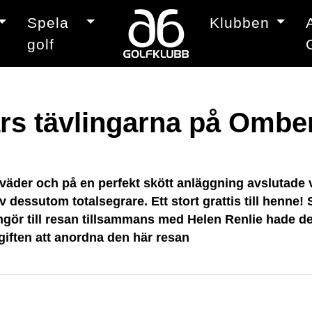
Spela
Klubben
golf
ars tävlingarna på Ombe
nt väder och på en perfekt skött anläggning avslutade
v dessutom totalsegrare. Ett stort grattis till henne
r till resan tillsammans med Helen Renlie hade de o
pgiften att anordna den här resan