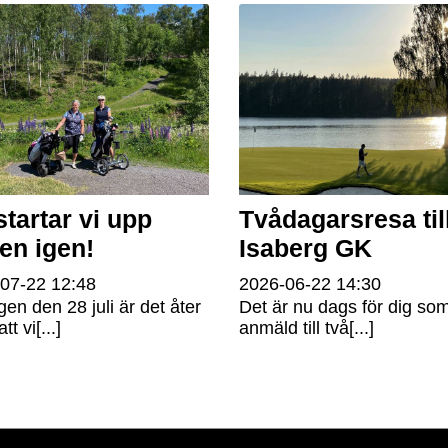
startar vi upp
Tvådagarsresa til
fen igen!
Isaberg GK
-07-22
12:48
2026-06-22
14:30
gen den 28 juli är det åter
Det är nu dags för dig som
tt vi[...]
anmäld till två[...]