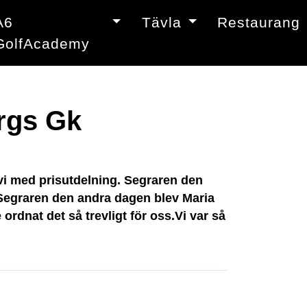
A6
Tävla
Restaurang
GolfAcademy
rgs Gk
 vi med prisutdelning. Segraren den
! Segraren den andra dagen blev Maria
rdnat det så trevligt för oss.Vi var så