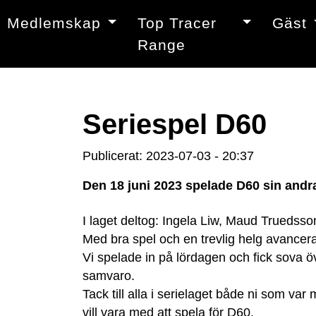
Medlemskap
Top Tracer
Gäst
Range
Seriespel D60
Publicerat: 2023-07-03 - 20:37
Den 18 juni 2023 spelade D60 sin and
I laget deltog: Ingela Liw, Maud Truedss
Med bra spel och en trevlig helg avancerad
Vi spelade in på lördagen och fick sova ö
samvaro.
Tack till alla i serielaget både ni som va
vill vara med att spela för D60.