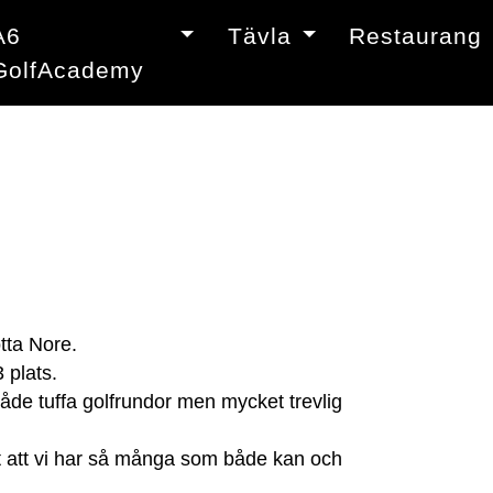
A6
Tävla
Restaurang
GolfAcademy
tta Nore.
3 plats.
åde tuffa golfrundor men mycket trevlig
igt att vi har så många som både kan och