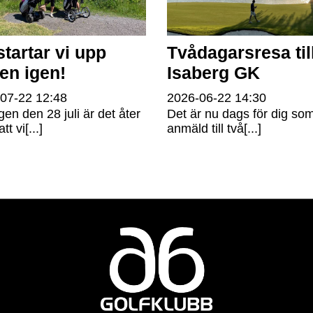
startar vi upp
Tvådagarsresa til
fen igen!
Isaberg GK
-07-22
12:48
2026-06-22
14:30
gen den 28 juli är det åter
Det är nu dags för dig som
tt vi[...]
anmäld till två[...]