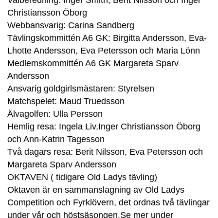
Valberedning: Inger Smith, Berit Nilsson och Inger
Christiansson Öborg
Webbansvarig: Carina Sandberg
Tävlingskommittén A6 GK: Birgitta Andersson, Eva-
Lhotte Andersson, Eva Petersson och Maria Lönn
Medlemskommittén A6 GK Margareta Sparv
Andersson
Ansvarig goldgirlsmästaren: Styrelsen
Matchspelet: Maud Truedsson
Älvagolfen: Ulla Persson
Hemlig resa: Ingela Liv,Inger Christiansson Öborg
och Ann-Katrin Tagesson
Två dagars resa: Berit Nilsson, Eva Petersson och
Margareta Sparv Andersson
OKTAVEN ( tidigare Old Ladys tävling)
Oktaven är en sammanslagning av Old Ladys
Competition och Fyrklövern, det ordnas två tävlingar
under vår och höstsäsongen.Se mer under