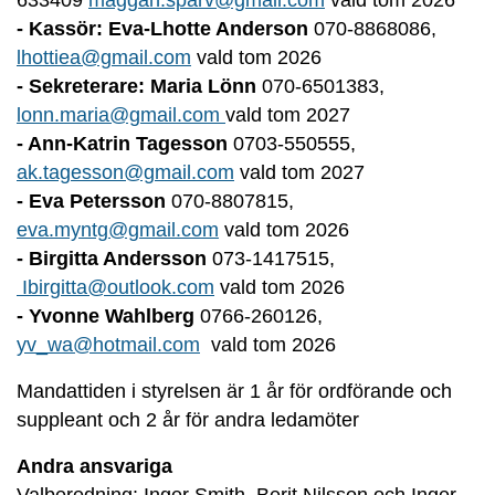
633409
maggan.sparv@gmail.com
vald tom 2026
- Kassör: Eva-Lhotte Anderson
070-8868086,
lhottiea@gmail.com
vald tom 2026
- Sekreterare: Maria Lönn
070-6501383,
lonn.maria@gmail.com
vald tom 2027
- Ann-Katrin Tagesson
0703-550555,
ak.tagesson@gmail.com
vald tom 2027
- Eva Petersson
070-8807815,
eva.myntg@gmail.com
vald tom 2026
- Birgitta Andersson
073-1417515,
Ibirgitta@outlook.com
vald tom 2026
- Yvonne Wahlberg
0766-260126,
yv_wa@hotmail.com
vald tom 2026
Mandattiden i styrelsen är 1 år för ordförande och
suppleant och 2 år för andra ledamöter
Andra ansvariga