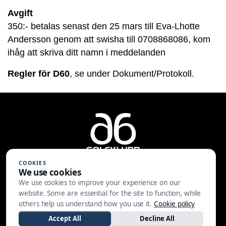
Avgift
350:- betalas senast den 25 mars till Eva-Lhotte
Andersson genom att swisha till 0708868086, kom
ihåg att skriva ditt namn i meddelanden
Regler för D60
, se under Dokument/Protokoll.
COOKIES
We use cookies
We use cookies to improve your experience on our
A6 Golfklubb | Centralvägen 37 |
website. Some are essential for the site to function, while
553 05 JÖNKÖPING | 036-30 81 30
others help us understand how you use it.
Cookie policy
|
info@a6gk.se
Accept All
Decline All