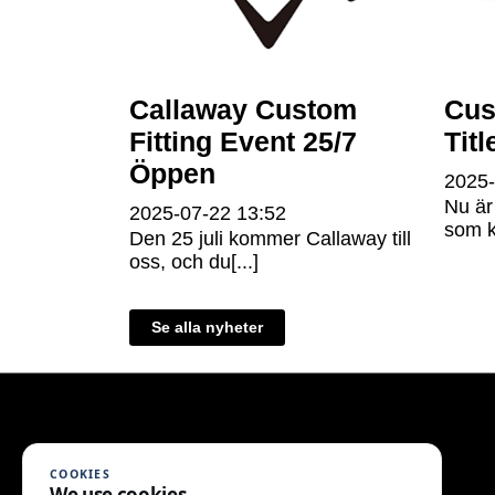
Callaway Custom
Cus
Fitting Event 25/7
Titl
Öppen
2025
Nu är
2025-07-22
13:52
som ku
Den 25 juli kommer Callaway till
oss, och du[...]
Se alla nyheter
COOKIES
We use cookies