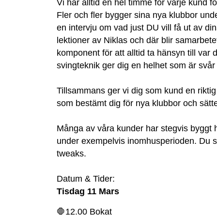
Vi har alltid en hel timme för varje kund f
Fler och fler bygger sina nya klubbor unde
en intervju om vad just DU vill få ut av 
lektioner av Niklas och där blir samarbetet
komponent för att alltid ta hänsyn till va
svingteknik ger dig en helhet som är svår a
Tillsammans ger vi dig som kund en riktig
som bestämt dig för nya klubbor och sätte
Många av våra kunder har stegvis byggt he
under exempelvis inomhusperioden. Du so
tweaks.
Datum & Tider:
Tisdag 11 Mars
🛑12.00 Bokat