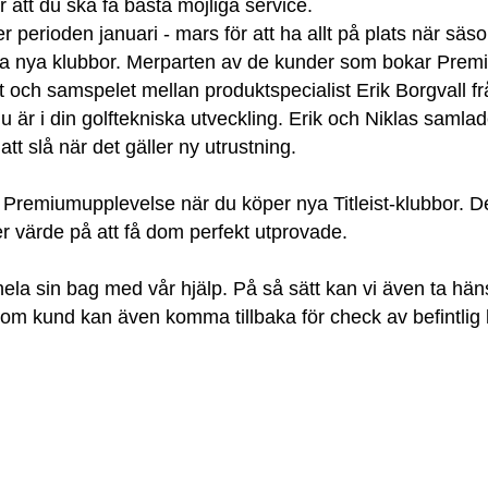
ör att du ska få bästa möjliga service.
r perioden januari - mars för att ha allt på plats när säs
dina nya klubbor. Merparten av de kunder som bokar Premi
 och samspelet mellan produktspecialist Erik Borgvall från 
r du är i din golftekniska utveckling. Erik och Niklas sa
tt slå när det gäller ny utrustning.
 Premiumupplevelse när du köper nya Titleist-klubbor. Det
r värde på att få dom perfekt utprovade.
la sin bag med vår hjälp. På så sätt kan vi även ta häns
m kund kan även komma tillbaka för check av befintlig 