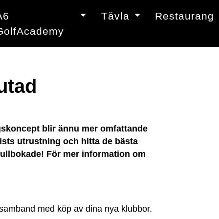
A6
Tävla
Restaurang
GolfAcademy
utad
ingskoncept blir ännu mer omfattande
ists utrustning och hitta de bästa
ir fullbokade! För mer information om
 i samband med köp av dina nya klubbor.