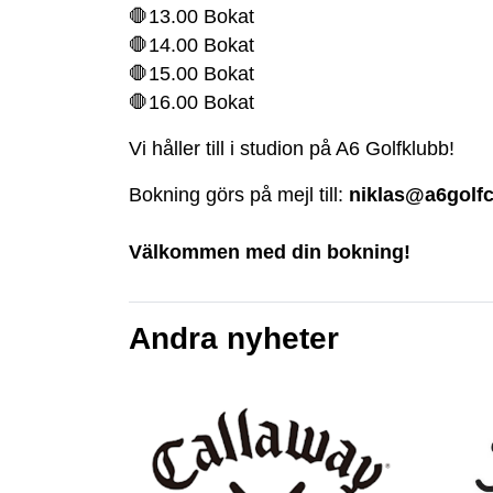
🛑13.00 Bokat
🛑14.00 Bokat
🛑15.00 Bokat
🛑16.00 Bokat
Vi håller till i studion på A6 Golfklubb!
Bokning görs på mejl till:
niklas@a6golfc
Välkommen med din bokning!
Andra nyheter