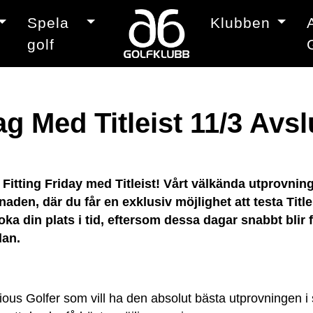
Spela
Klubben
golf
g Med Titleist 11/3 Avsl
a Fitting Friday med Titleist! Vårt välkända utprovn
den, där du får en exklusiv möjlighet att testa Title
t boka din plats i tid, eftersom dessa dagar snabbt bl
dan.
erious Golfer som vill ha den absolut bästa utprovningen