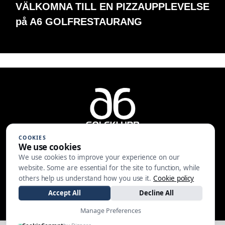
VÄLKOMNA TILL EN PIZZAUPPLEVELSE
på A6 GOLFRESTAURANG
COOKIES
We use cookies
We use cookies to improve your experience on our
A6 Golfklubb | Centralvägen 37 |
website. Some are essential for the site to function, while
553 05 JÖNKÖPING | 036-30 81 30
others help us understand how you use it.
Cookie policy
|
info@a6gk.se
Accept All
Decline All
Manage Preferences