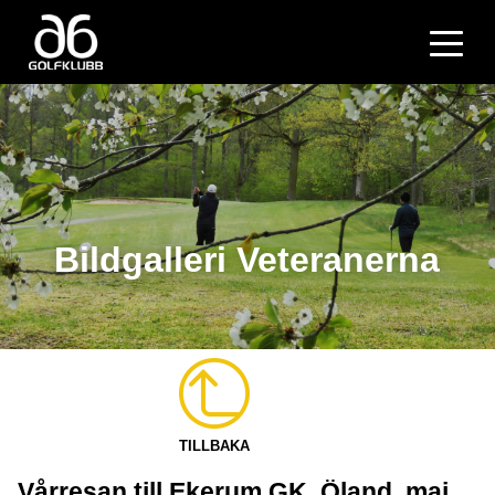
Bildgalleri Veteranerna
TILLBAKA
Vårresan till Ekerum GK, Öland, maj