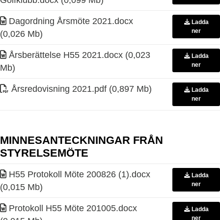
Golfklubb
.
docx (0,099 Mb)
Dagordning Årsmöte 2021
.
docx
Ladda
ner
(0,026 Mb)
Årsberättelse H55 2021
.
docx (0,023
Ladda
ner
Mb)
Årsredovisning 2021
.
pdf (0,897 Mb)
Ladda
ner
MINNESANTECKNINGAR FRÅN
STYRELSEMÖTE
H55 Protokoll Möte 200826 (1)
.
docx
Ladda
ner
(0,015 Mb)
Protokoll H55 Möte 201005
.
docx
Ladda
ner