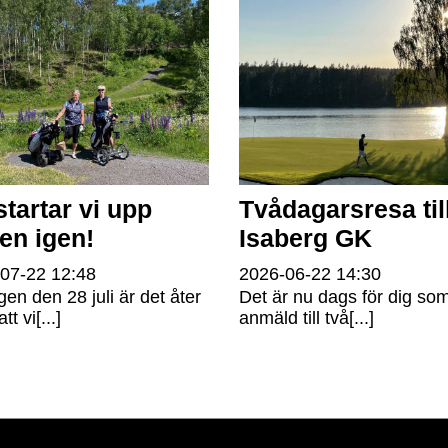
startar vi upp
Tvådagarsresa til
fen igen!
Isaberg GK
-07-22
12:48
2026-06-22
14:30
gen den 28 juli är det åter
Det är nu dags för dig som
tt vi[...]
anmäld till två[...]