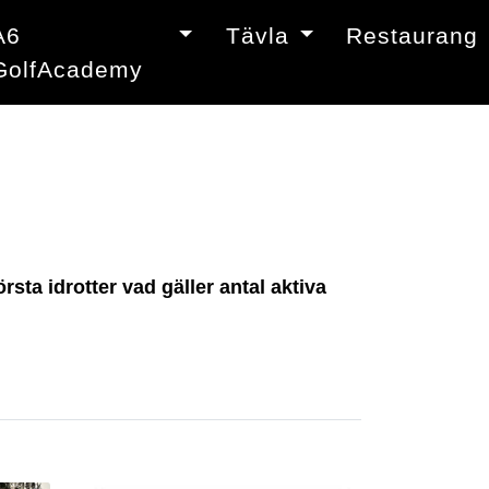
A6
Tävla
Restaurang
GolfAcademy
sta idrotter vad gäller antal aktiva