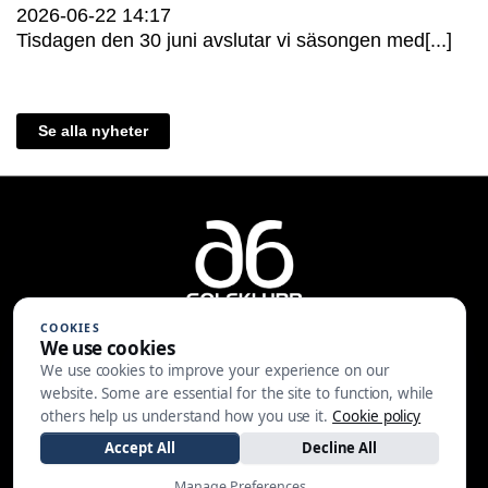
2026-06-22
14:17
Tisdagen den 30 juni avslutar vi säsongen med[...]
Se alla nyheter
COOKIES
We use cookies
We use cookies to improve your experience on our
A6 Golfklubb | Centralvägen 37 |
website. Some are essential for the site to function, while
553 05 JÖNKÖPING | 036-30 81 30
others help us understand how you use it.
Cookie policy
|
info@a6gk.se
Accept All
Decline All
Manage Preferences